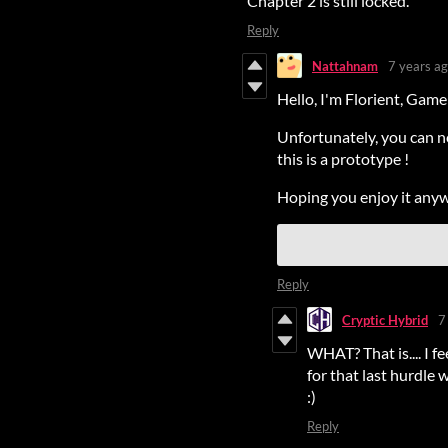
Chapter 2 is still locked.
Reply
Nattahnam
7 years a
Hello, I'm Florient, Gam
Unfortunately, you can n
this is a prototype !
Hoping you enjoy it anywa
Reply
Cryptic Hybrid
7
WHAT? That is.... I fe
for that last hurdle
:)
Reply