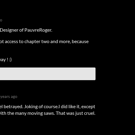
go
eDesigner of PauvreRoger.
ot access to chapter two and more, because
y ! :)
 years ago
el betrayed. Joking of course.I did like it, except
 with the many moving saws. That was just cruel.