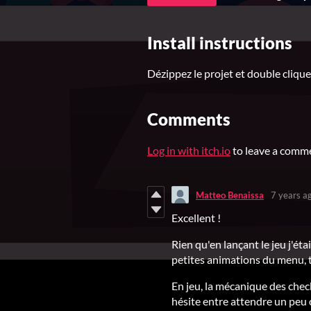
Install instructions
Dézippez le projet et double cliquez
Comments
Log in with itch.io
to leave a comm
Matteo Benaissa
7 years a
Excellent !
Rien qu'en lançant le jeu j'éta
petites animations du menu, t
En jeu, la mécanique des chec
hésite entre attendre un peu o