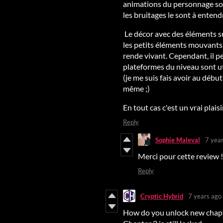
animations du personnage son
les bruitages le sont à entend
Le décor avec des éléments sur
les petits éléments mouvants à
rende vivant. Cependant, il p
plateformes du niveau sont ut
(je me suis fais avoir au débu
même ;)
En tout cas c'est un vrai plai
Reply
Sophie Maleval
7 yea
Merci pour cette review ! 
Reply
Cryptic Hybrid
7 years ago
How do you unlock new chapte