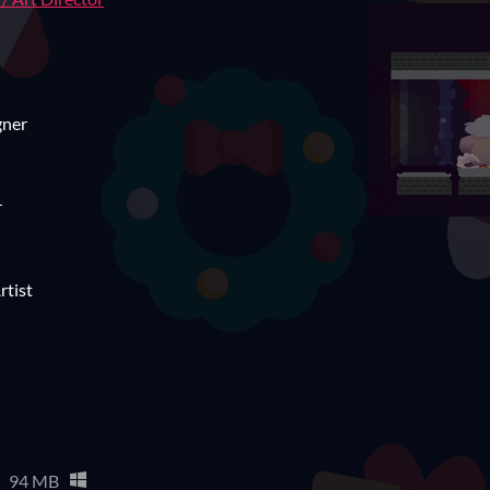
gner
r
tist
94 MB