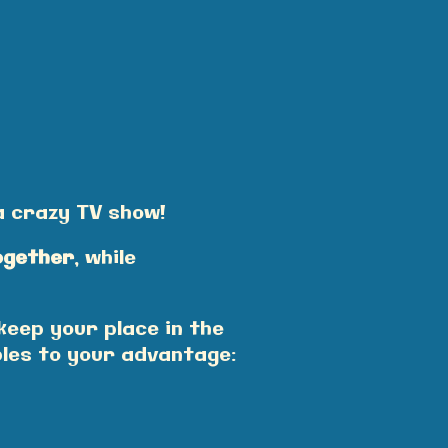
 a crazy TV show!
ogether
, while
keep your place in the
bles to your advantage: