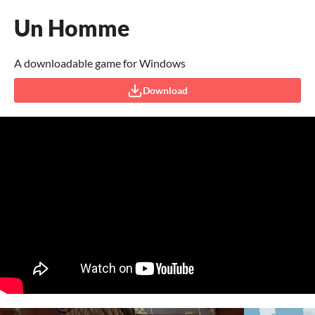
Un Homme
A downloadable game for Windows
Download