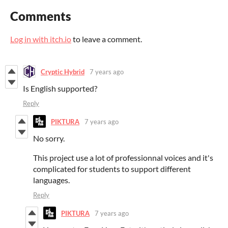
Comments
Log in with itch.io
to leave a comment.
Cryptic Hybrid
7 years ago
Is English supported?
Reply
PIKTURA
7 years ago
No sorry.
This project use a lot of professionnal voices and it's
complicated for students to support different
languages.
Reply
PIKTURA
7 years ago