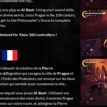
condemned the city...
 you play as
Al-Basir
. Using your sword skills
e divine words, cross
Prague in the 10th century
,
 get to the Philosopher's Stone to complete
for.
imized for Xbox 360 controllers !
r s'aboutir la création de la
Pierre
ne
déflagration
qui ravagea la ville de
Prague
et
e
l'Ordre des Protecteurs
, est envoyé sur les lieux
ction qui semble avoir condamné la ville...
ns lequel vous jouez
Al-Basir
. Utilisant vos
connaissance des mots divins, traversez
Prague
mis sur votre route, et atteignez la Pierre