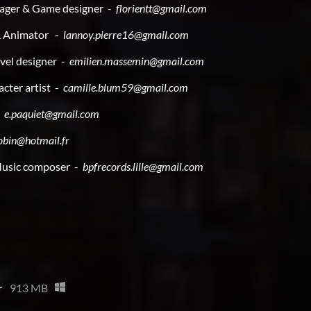
nager & Game designer -
florientt@gmail.com
 & Animator -
lannoy.pierre16@gmail.com
evel designer -
emilien.massemin@gmail.com
acter artist -
camille.blum59@gmail.com
-
e.paquiet@gmail.com
robin@hotmail.fr
Music composer -
bpfrecords.lille@gmail.com
r
913 MB