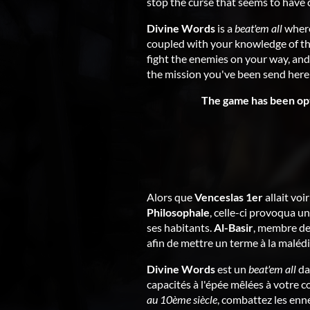
stop the curse that seems to have 
Divine Words
is a
beat'em all
where
coupled with your knowledge of th
fight the enemies on your way, and
the mission you've been send here 
The game has been opt
Alors que
Venceslas 1er
allait voi
Philosophale
, celle-ci provoqua u
ses habitants.
Al-Basir
, membre d
afin de mettre un terme à la malédi
Divine Words
est un
beat'em
all
da
capacités à l'épée mêlées à votre 
au 10ème siècle
, combattez les enne