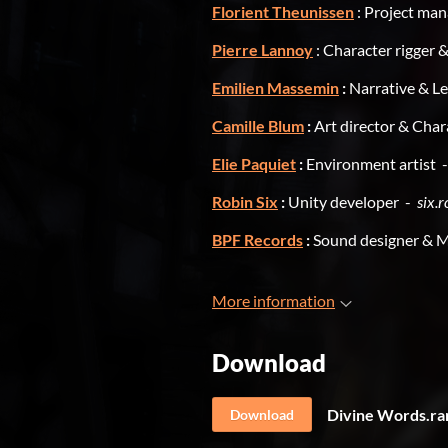
Florient Theunissen
: Project ma
Pierre Lannoy
: Character rigger
Emilien Massemin
:
Narrative & L
Camille Blum
:
Art director & Char
Elie Paquiet
:
Environment artist 
Robin Six
:
Unity developer -
six.
BPF Records
:
Sound designer & 
More information
Download
Divine Words.ra
Download