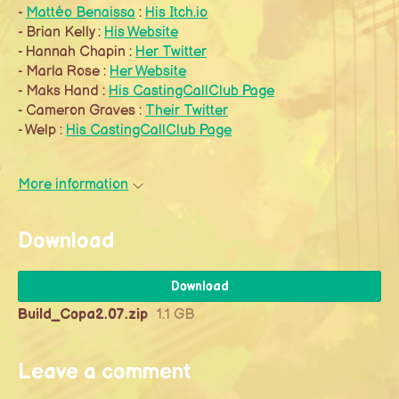
-
Mattéo Benaissa
:
His Itch.io
- Brian Kelly :
His Website
- Hannah Chapin :
Her Twitter
- Marla Rose :
Her Website
- Maks Hand :
His CastingCallClub Page
- Cameron Graves :
Their Twitter
- Welp :
His CastingCallClub Page
More information
Download
Download
Build_Copa2.07.zip
1.1 GB
Leave a comment