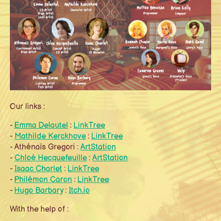
Our links :
-
Emma Delautel
:
LinkTree
-
Mathilde Kerckhove
:
LinkTree
- Athénaïs Gregori :
ArtStation
-
Chloé Hecquefeuille
:
ArtStation
-
Isaac Charlet
:
LinkTree
-
Philémon Caron
:
LinkTree
-
Hugo Barbary
:
Itch.io
With the help of :